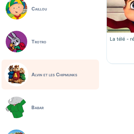
Caillou
La télé - r
Trotro
Alvin et les Chipmunks
Babar