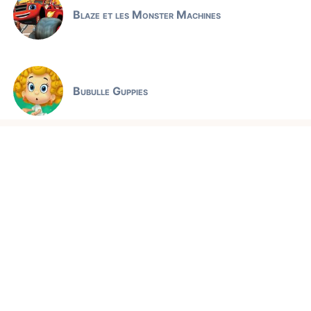
Blaze et les Monster Machines
Bubulle Guppies
Jeux éducatifs
Claude l'ours polaire
Comptines et chansons