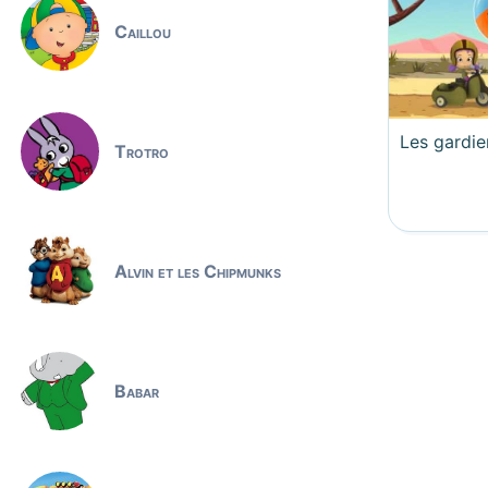
Caillou
Les gardie
Trotro
Alvin et les Chipmunks
Babar