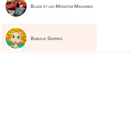
Blaze et les Monster Machines
Bubulle Guppies
Jeux éducatifs
Claude l'ours polaire
Comptines et chansons