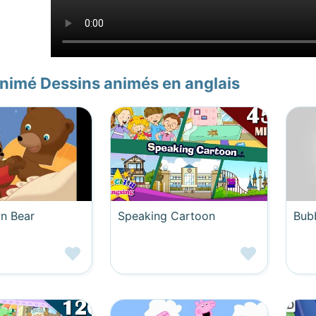
nimé Dessins animés en anglais
wn Bear
Speaking Cartoon
Bubb