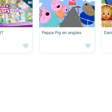
t?
Peppa Pig en anglais
Dani