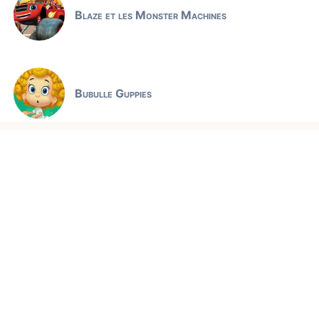
Blaze et les Monster Machines
Bubulle Guppies
Jeux éducatifs
Claude l'ours polaire
Comptines et chansons