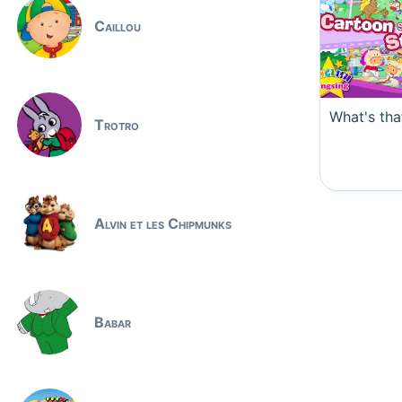
Caillou
What's tha
Trotro
Alvin et les Chipmunks
Babar