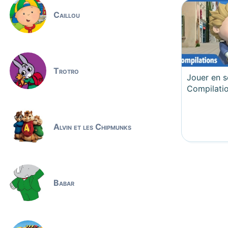
Caillou
Trotro
Jouer en s
Compilati
Alvin et les Chipmunks
Babar