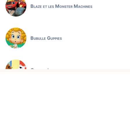
Blaze et les Monster Machines
Bubulle Guppies
Claude l'ours polaire
Jeux éducatifs
Comptines et chansons