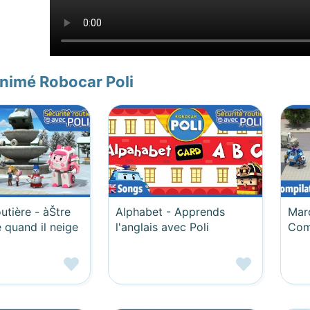
nimé Robocar Poli
utière - àŠtre
Alphabet - Apprends
Marc
é quand il neige
l'anglais avec Poli
Com