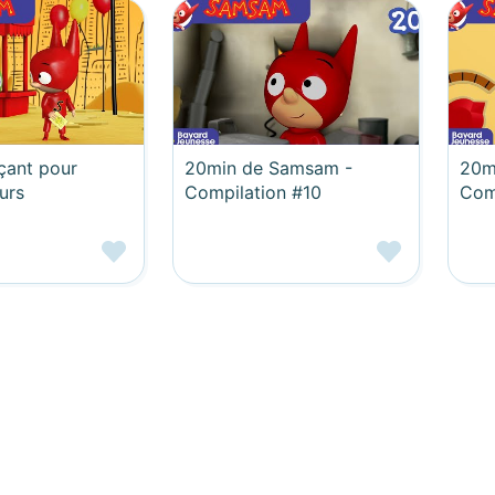
çant pour
20min de Samsam -
20m
urs
Compilation #10
Com