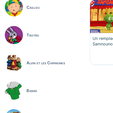
Caillou
Trotro
Un rempla
Samnouno
Alvin et les Chipmunks
Babar