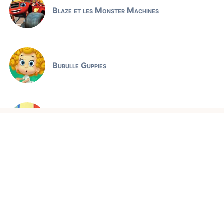
Blaze et les Monster Machines
Bubulle Guppies
Claude l'ours polaire
Jeux éducatifs
Comptines et chansons