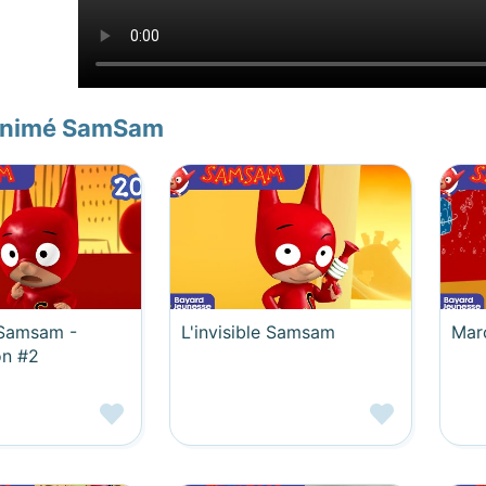
animé SamSam
Samsam -
L'invisible Samsam
Mar
on #2