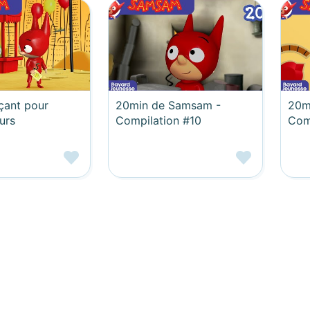
çant pour
20min de Samsam -
20m
urs
Compilation #10
Com