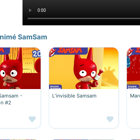
animé SamSam
Samsam -
L'invisible Samsam
Mar
on #2