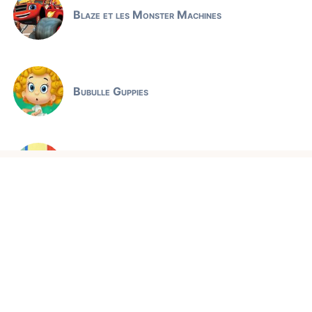
Blaze et les Monster Machines
Bubulle Guppies
Claude l'ours polaire
Jeux éducatifs
Comptines et chansons