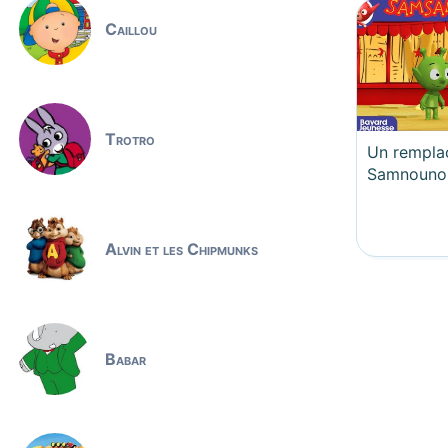
Caillou
Trotro
Un rempla
Samnouno
Alvin et les Chipmunks
Babar